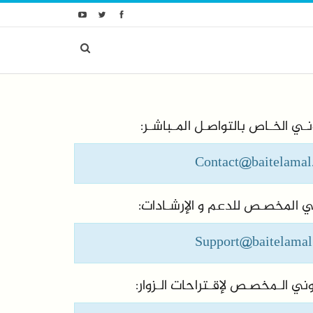
ونـي الخـاص بالتواصـل المـباشـر:
Contact@baitelamal
وني المخصـص للدعم و الإرشـادات:
Support@baitelamal
تروني الـمخصـص لإقـتراحات الـزوار: