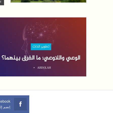
اق
تطوير الذات
الوعي واللاوعي: ما الفرق بينهما؟
ABDOLAH
cebook
اِنضم إل