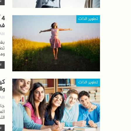
اق
4
تطوير الذات
في
AH
بغض
تطب
ومع
اق
كي
تطوير الذات
وا
AH
جان
الم
الت
اق