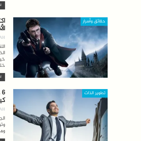
اق
اك
حقائق وأسرار
الأ
AH
الل
الخ
خيا
خلف
اق
6
تطوير الذات
كي
AH
الج
وتو
ومع