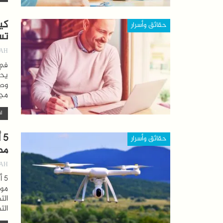
حقائق وأسرار
تس
AH
في 
يحس
وطن
مجا
اق
5
حقائق وأسرار
مص
AH
5 
موه
الت
الت