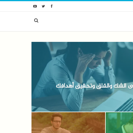
ى الشك والقلق وتحقيق أهدافك