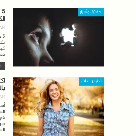
5
حقائق وأسرار
ال
AH
تكش
كيف
فعا
اق
تطوير الذات
با
AH
الس
سبب
الس