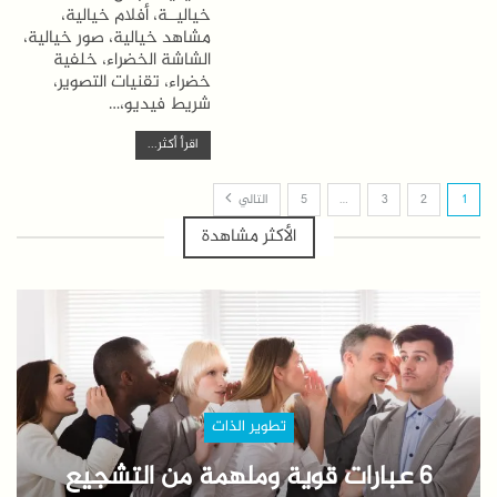
خياليــة، أفلام خيالية،
مشاهد خيالية، صور خيالية،
الشاشة الخضراء، خلفية
خضراء، تقنيات التصوير،
شريط فيديو،…
اقرأ أكثر...
1
2
3
…
5
التالي
الأكثر مشاهدة
تطوير الذات
6 عبارات قوية وملهمة من التشجيع