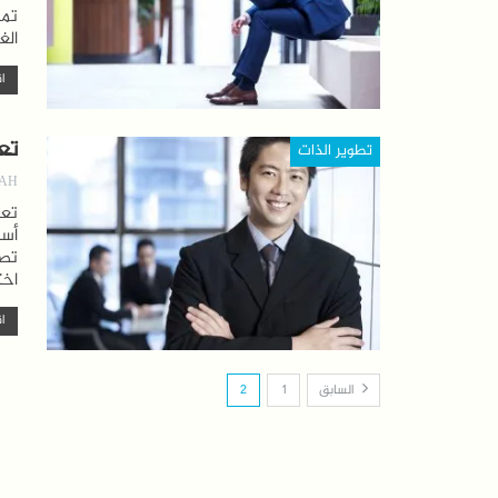
تما
ال
اق
تعل
تطوير الذات
AH
أسا
تصر
اخت
اق
السابق
1
2