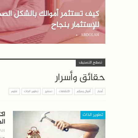
للإستثمار بنجاح
ABDOLAH
تصفح التصنيف
حقائق وأسرار
أخبار
أقوال وحكم
اكتشافات
تحفيز
تطوير الذات
علوم
تطوير الذات
ال
AH