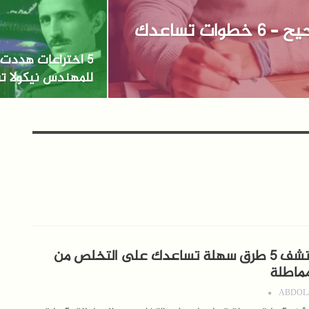
كيف تستثمر أموالك بالشكل الصحيح – 6 خطوات تساعدك
5 اختراعات هددت ا
للمهندس نيكولا ت
اكتشف 5 طرق سهلة تساعدك على التخلص من
مماطلة
ABDOL