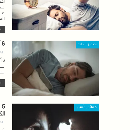
سهل
علم
الم
اق
6 أساليب النوم يلتزم بها كبار الناجحين
تطوير الذات
AH
6 
تسا
بسه
اق
5
حقائق وأسرار
ال
AH