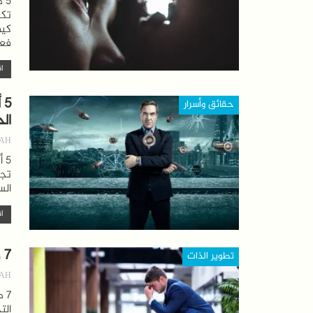
تكش
كيف
فعا
اق
5
حقائق وأسرار
ال
AH
تجع
الس
اق
7 طرق تساعدك على التخلص من الغضب
تطوير الذات
AH
7 
الت