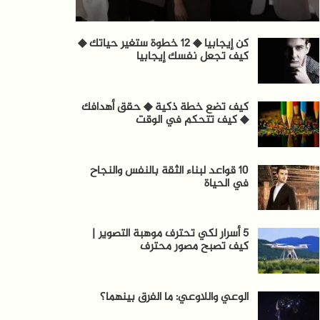
كن إيجابيا ◆ 12 خطوة ستغير حياتك ◆
كيف تجعل نفسك إيجابيا
كيف تضع خطة ذكية ◆ حقق أهدافك
◆ كيف تتحكم في الوقت
10 قواعد لبناء الثقة بالنفس والنجاح
في الحياة
5 أسرار لكي تحترف موهبة التصوير |
كيف تصبح مصور محترف
الوعي واللاوعي: ما الفرق بينهما؟