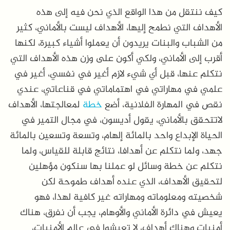
كيف ننتقل من هذا الواقع الذي نحن فيه إلى هذه
الأهداف التي نطمح إليها، الأهداف ليست بالأماني، كثير
من الشباب والبنات يريدون أن يعملوا أشياء كبيرة، لكنها
أقرب إلى الأماني، ولكي أكون على وزن هذه الأهداف التي
نتكلم عنها، قبل أي شيء لازم أغير في نفسي، أغير في
علمي في مهاراتي في اهتماماتي في قناعاتي، عندي
نقص في المهارة الفلانية، أضع
خطة
لمعالجتها، الأهداف
لاتتحقق بالأماني، يقول أديسون، في مجال التمير في
الحياة الإبداع واحد بالمائة إلهام، وتسعة وتسعين بالمائة
جهد، ولما نتكلم عن أهدافا، نتائج قابلة للقياس، ولما
نتكلم عن خطة وسائل لو عملنا بها سنكون مؤهلين
لتحقيق الأهداف، الذي عنده أهداف طموحة لكن
شخصيته ومعلوماته ومهاراته غير كافية لهذا، فهو
يعيش في دائرة الأماني والأوهام، يجب أن نفرق، هناك
أمنيات وهناك أهداف، لا تعيشوا في عالم الأمنيات،