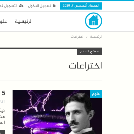
الجمعة, أغسطس 7, 2026
تسجيل الدخول
التسجيل في
الرئيسية
علو
الرئيسية
اختراعات
تصفح الوسم
اختراعات
5 اختراعات هددت العالم للمهندس نيكولا تسلا
علوم
AH
نيك
مخت
الم
اق