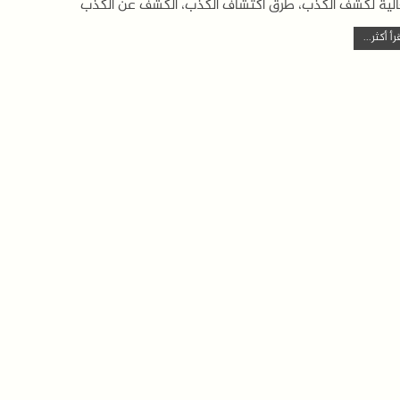
لية لكشف الكذب، طرق اكتشاف الكذب، الكشف عن الكذب
رأ أكثر...