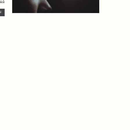
فعا
اق